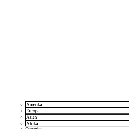
Amerika
Europa
Asien
Afrika
Ozeanien